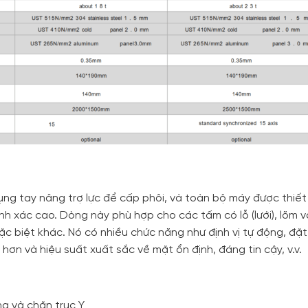
g tay nâng trợ lực để cấp phôi, và toàn bộ máy được thiết
h xác cao. Dòng này phù hợp cho các tấm có lỗ (lưới), lõm 
 biệt khác. Nó có nhiều chức năng như định vị tự động, đặt
ơn và hiệu suất xuất sắc về mặt ổn định, đáng tin cậy, v.v.
hạ và chặn trục Y