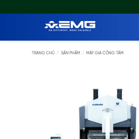
Chuyển
đến
nội
dung
TRANG CHỦ
/
SẢN PHẨM
/
MÁY GIA CÔNG TẤM