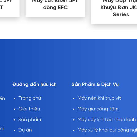
C JFY
Máy cắt laser JFY
Máy Dập Trụ
T
dòng EFC
Khuỷu Đơn JK
Series
Đường dẫn hữu ích
Sản Phẩm & Dịch Vụ
Trang chủ
Máy nén khí trục vít
iển
Giới thiệu
Máy gia công tấm
Sản phẩm
Máy sấy khí tác nhân lạnh
ội
Dự án
Máy xử lý khói bụi công ng