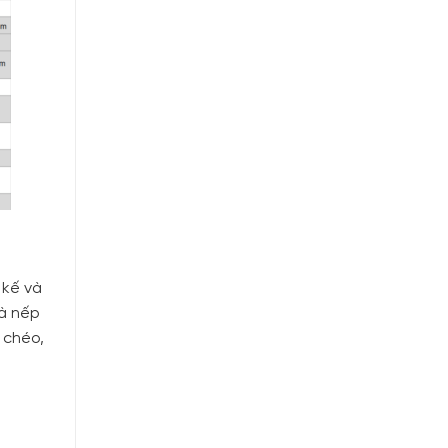
 kế và
và nếp
 chéo,