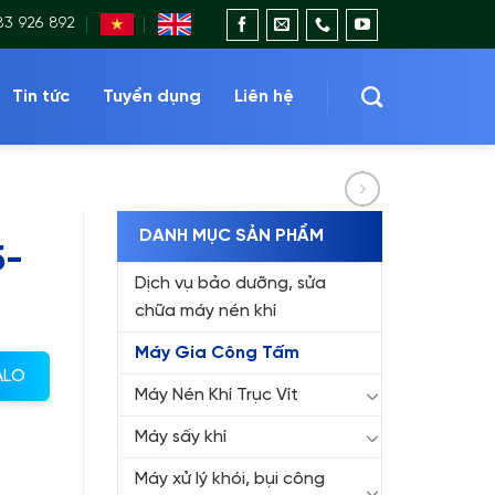
83 926 892
Tin tức
Tuyển dụng
Liên hệ
DANH MỤC SẢN PHẨM
5-
Dịch vụ bảo dưỡng, sửa
chữa máy nén khí
Máy Gia Công Tấm
ALO
Máy Nén Khí Trục Vít
Máy sấy khí
Máy xử lý khói, bụi công