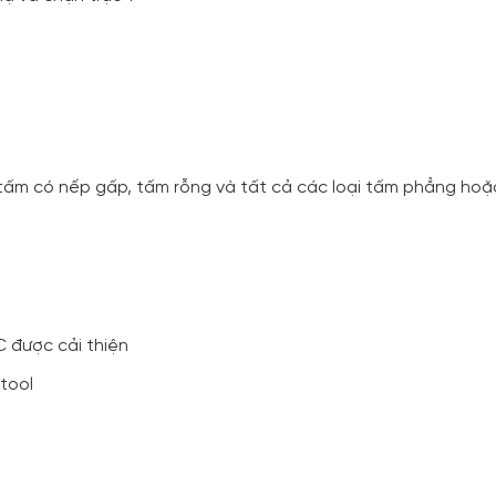
, tấm có nếp gấp, tấm rỗng và tất cả các loại tấm phẳng hoặ
C được cải thiện
tool