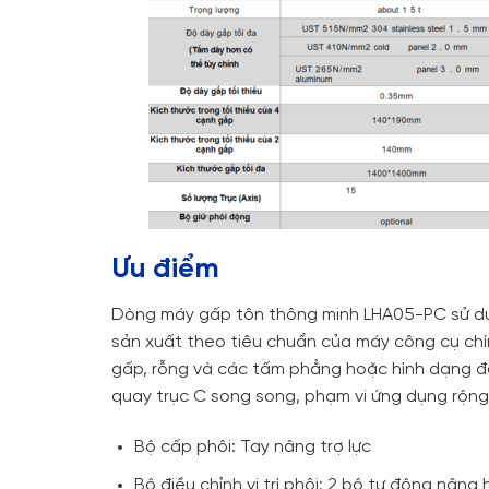
Ưu điểm
Dòng máy gấp tôn thông minh LHA05-PC sử dụn
sản xuất theo tiêu chuẩn của máy công cụ chín
gấp, rỗng và các tấm phẳng hoặc hình dạng đặc
quay trục C song song, phạm vi ứng dụng rộng h
Bộ cấp phôi: Tay nâng trợ lực
Bộ điều chỉnh vị trí phôi: 2 bộ tự động nâng 