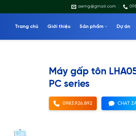
aemg@gmail.com
09
Trang chủ
Giới thiệu
Sản phẩm
Dự án
Máy gấp tôn LHA0
PC series
0983.926.892
CHAT Z