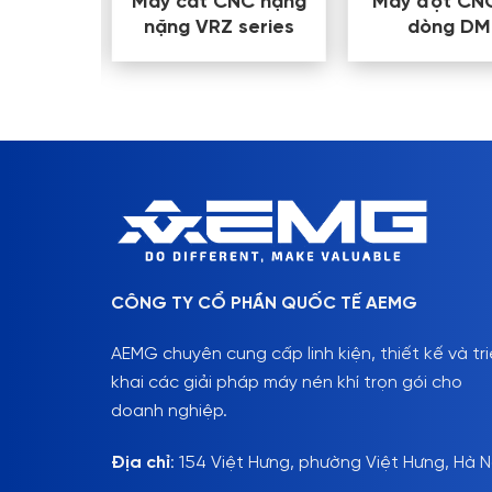
 laser
Máy cắt CNC hạng
Máy đột CN
EM20
nặng VRZ series
dòng DM
CÔNG TY CỔ PHẦN QUỐC TẾ AEMG
AEMG chuyên cung cấp linh kiện, thiết kế và tr
khai các giải pháp máy nén khí trọn gói cho
doanh nghiệp.
Địa chỉ
: 154 Việt Hưng, phường Việt Hưng, Hà N