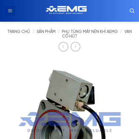
Chuyển
đến
nội
dung
TRANG CHỦ
/
SẢN PHẨM
/
PHỤ TÙNG MÁY NÉN KHÍ AEMG
/
VAN
CỔ HÚT