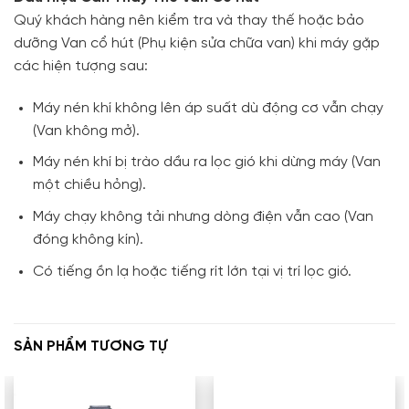
Quý khách hàng nên kiểm tra và thay thế hoặc bảo
dưỡng Van cổ hút (Phụ kiện sửa chữa van) khi máy gặp
các hiện tượng sau:
Máy nén khí không lên áp suất dù động cơ vẫn chạy
(Van không mở).
Máy nén khí bị trào dầu ra lọc gió khi dừng máy (Van
một chiều hỏng).
Máy chạy không tải nhưng dòng điện vẫn cao (Van
đóng không kín).
Có tiếng ồn lạ hoặc tiếng rít lớn tại vị trí lọc gió.
SẢN PHẨM TƯƠNG TỰ