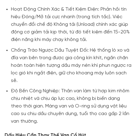
Hoạt Động Chính Xác & Tiết Kiệm Điện: Phản hồi tín
hiệu Đóng/Mở tải cực nhanh (trong tích tắc). Việc
chuyển đổi chế độ Không tải (Unload) chính xác giúp
động cơ giảm tải kịp thời, từ đó tiết kiệm đến 15-20%
điện năng khi máy chạy không tải.
Chống Trào Ngược Dầu Tuyệt Đối: Hệ thống lò xo và
đĩa van bên trong được gia công kín khít, ngăn chặn
hoàn toàn hiện tượng dầu máy nén khí phun ngược ra
lọc gió khi ngắt điện, giữ cho khoang máy luôn sạch
sẽ.
Độ Bền Công Nghiệp: Thân van làm từ hợp kim nhôm
chịu nhiệt và chịu áp lực cao, không bị biến dạng
theo thời gian. Màng van và O-ring sử dụng vật liệu
cao su chịu dầu chuyên dụng, tuổi thọ cao gấp 2 lần
van thường.
Dấu Hiệu Cần Thay Thế Van Cổ Hút