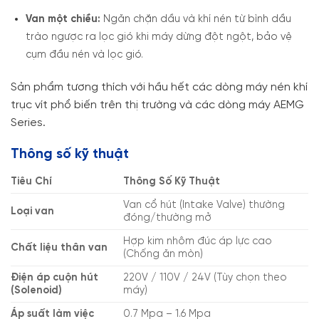
Van một chiều:
Ngăn chặn dầu và khí nén từ bình dầu
trào ngược ra lọc gió khi máy dừng đột ngột, bảo vệ
cụm đầu nén và lọc gió.
Sản phẩm tương thích với hầu hết các dòng máy nén khí
trục vít phổ biến trên thị trường và các dòng máy AEMG
Series.
Thông số kỹ thuật
Tiêu Chí
Thông Số Kỹ Thuật
Van cổ hút (Intake Valve) thường
Loại van
đóng/thường mở
Hợp kim nhôm đúc áp lực cao
Chất liệu thân van
(Chống ăn mòn)
Điện áp cuộn hút
220V / 110V / 24V (Tùy chọn theo
(Solenoid)
máy)
Áp suất làm việc
0.7 Mpa – 1.6 Mpa