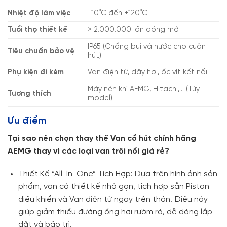
Nhiệt độ làm việc
-10°C đến +120°C
Tuổi thọ thiết kế
> 2.000.000 lần đóng mở
IP65 (Chống bụi và nước cho cuộn
Tiêu chuẩn bảo vệ
hút)
Phụ kiện đi kèm
Van điện từ, dây hơi, ốc vít kết nối
Máy nén khí AEMG, Hitachi,… (Tùy
Tương thích
model)
Ưu điểm
Tại sao nên chọn thay thế Van cổ hút chính hãng
AEMG thay vì các loại van trôi nổi giá rẻ?
Thiết Kế “All-In-One” Tích Hợp: Dựa trên hình ảnh sản
phẩm, van có thiết kế nhỏ gọn, tích hợp sẵn Piston
điều khiển và Van điện từ ngay trên thân. Điều này
giúp giảm thiểu đường ống hơi rườm rà, dễ dàng lắp
đặt và bảo trì.