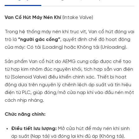
Van Cổ Hút Máy Nén Khí
(Intake Valve)
Trong hệ thống máy nén khí trục vít, Van cổ hút đóng vai
trò là
“người gác cổng”
, quyết định chế độ hoạt động
của máy: Có tải (Loading) hoặc Không tải (Unloading).
Sản phẩm Van cổ hút do AEMG cung cấp được chế tạo
từ hợp kim nhôm đúc nguyên khối, tích hợp sẵn van điện
từ (Solenoid Valve) điều khiển chính xác. Thiết bị hoạt
động dựa trên nguyên lý chênh lệch áp suất và tín hiệu
điện từ PLC, giúp đóng/mở cửa nạp khí vào đầu nén một
cách nhịp nhàng.
Chức năng chính:
Điều tiết lưu lượng:
Mở cửa hút để máy nén khí sinh
áp suất (Nạp tải) và đóng lại khi đủ áp (Không tải).