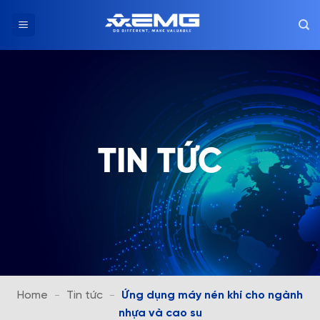
Chuyển
đến
nội
dung
TIN TỨC
Home
-
Tin tức
-
Ứng dụng máy nén khí cho ngành
nhựa và cao su