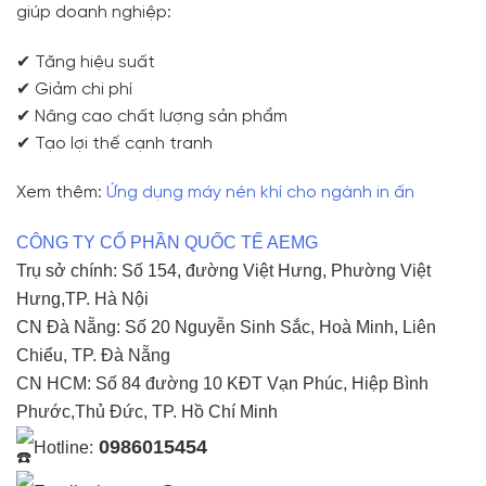
giúp doanh nghiệp:
✔ Tăng hiệu suất
✔ Giảm chi phí
✔ Nâng cao chất lượng sản phẩm
✔ Tạo lợi thế cạnh tranh
Xem thêm:
Ứng dụng máy nén khí cho ngành in ấn
CÔNG TY CỔ PHẦN QUỐC TẾ AEMG
Trụ sở chính: Số 154, đường Việt Hưng, Phường Việt
Hưng,TP. Hà Nội
CN Đà Nẵng: Số 20 Nguyễn Sinh Sắc, Hoà Minh, Liên
Chiểu, TP. Đà Nẵng
CN HCM: Số 84 đường 10 KĐT Vạn Phúc, Hiệp Bình
Phước,Thủ Đức, TP. Hồ Chí Minh
0986015454
Hotline: