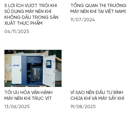
5 LỢI ÍCH VƯỢT TRỘI KHI
TỔNG QUAN THỊ TRƯỜNG
SỬ DỤNG MÁY NÉN KHÍ
MÁY NÉN KHÍ TẠI VIỆT NAM!
KHÔNG DẦU TRONG SẢN
11/07/2024
XUẤT THỰC PHẨM
04/11/2025
TỐI ƯU HÓA VẬN HÀNH
VÌ SAO NÊN ĐẦU TƯ BÌNH
MÁY NÉN KHÍ TRỤC VÍT
CHỨA KHÍ VÀ MÁY SẤY KHÍ
13/06/2025
19/08/2025