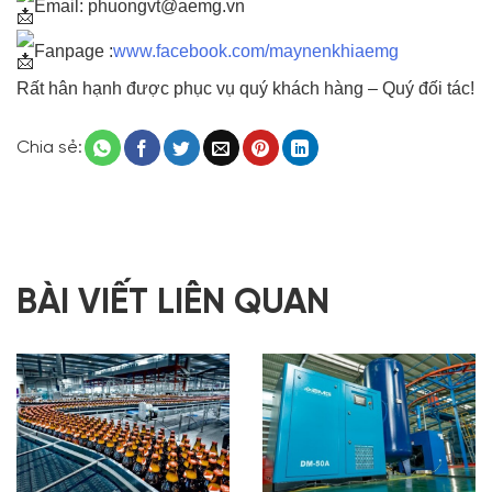
Email: phuongvt@aemg.vn
Fanpage :
www.facebook.com/maynenkhiaemg
Rất hân hạnh được phục vụ quý khách hàng – Quý đối tác!
Chia sẻ:
BÀI VIẾT LIÊN QUAN