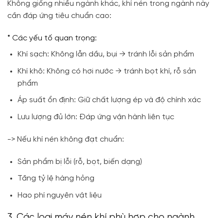
Không giống nhiều ngành khác, khí nén trong ngành này
cần đáp ứng tiêu chuẩn cao:
* Các yếu tố quan trọng:
Khí sạch: Không lẫn dầu, bụi → tránh lỗi sản phẩm
Khí khô: Không có hơi nước → tránh bọt khí, rỗ sản
phẩm
Áp suất ổn định: Giữ chất lượng ép và độ chính xác
Lưu lượng đủ lớn: Đáp ứng vận hành liên tục
-> Nếu khí nén không đạt chuẩn:
Sản phẩm bị lỗi (rỗ, bọt, biến dạng)
Tăng tỷ lệ hàng hỏng
Hao phí nguyên vật liệu
3. Các loại máy nén khí phù hợp cho ngành