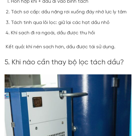
Hỗn hợp khí + dầu đi vào bình tách
Tách sơ cấp: dầu nặng rơi xuống đáy nhờ lực ly tâm
Tách tinh qua lõi lọc: giữ lại các hạt dầu nhỏ
Khí sạch đi ra ngoài, dầu được thu hồi
Kết quả: khí nén sạch hơn, dầu được tái sử dụng.
5. Khi nào cần thay bộ lọc tách dầu?