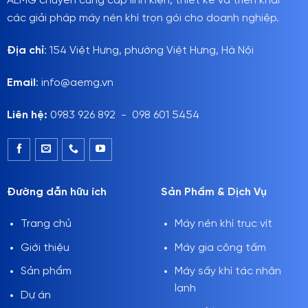
AEMG chuyên cung cấp linh kiện, thiết kế và triển khai
các giải pháp máy nén khí trọn gói cho doanh nghiệp.
Địa chỉ
: 154 Việt Hưng, phường Việt Hưng, Hà Nội
Email
: info@aemg.vn
Liên hệ:
0983 926 892 - 098 601 5454
Đường dẫn hữu ích
Sản Phẩm & Dịch Vụ
Trang chủ
Máy nén khí trục vít
Giới thiệu
Máy gia công tấm
Sản phẩm
Máy sấy khí tác nhân
lạnh
Dự án