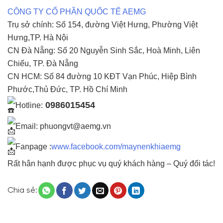
CÔNG TY CỔ PHẦN QUỐC TẾ AEMG
Trụ sở chính: Số 154, đường Việt Hưng, Phường Việt
Hưng,TP. Hà Nội
CN Đà Nẵng: Số 20 Nguyễn Sinh Sắc, Hoà Minh, Liên
Chiểu, TP. Đà Nẵng
CN HCM: Số 84 đường 10 KĐT Vạn Phúc, Hiệp Bình
Phước,Thủ Đức, TP. Hồ Chí Minh
0986015454
Hotline:
Email: phuongvt@aemg.vn
Fanpage :
www.facebook.com/maynenkhiaemg
Rất hân hạnh được phục vụ quý khách hàng – Quý đối tác!
Chia sẻ: