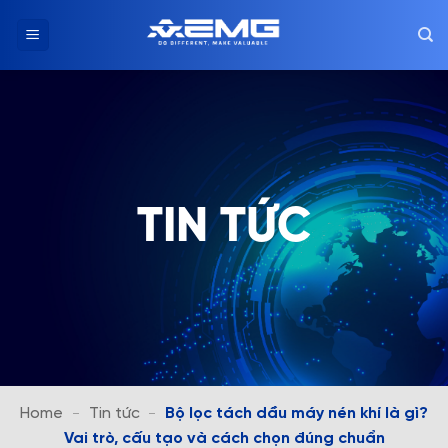
Chuyển
đến
nội
dung
TIN TỨC
Home
-
Tin tức
-
Bộ lọc tách dầu máy nén khí là gì?
Vai trò, cấu tạo và cách chọn đúng chuẩn