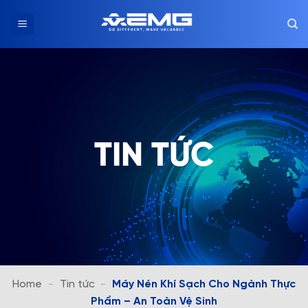
Chuyển
đến
nội
dung
TIN TỨC
Home
-
Tin tức
-
Máy Nén Khí Sạch Cho Ngành Thực
Phẩm – An Toàn Vệ Sinh