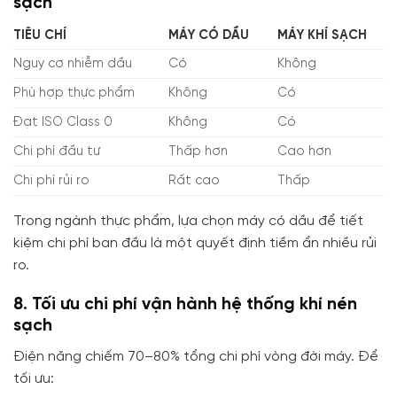
sạch
TIÊU CHÍ
MÁY CÓ DẦU
MÁY KHÍ SẠCH
Nguy cơ nhiễm dầu
Có
Không
Phù hợp thực phẩm
Không
Có
Đạt ISO Class 0
Không
Có
Chi phí đầu tư
Thấp hơn
Cao hơn
Chi phí rủi ro
Rất cao
Thấp
Trong ngành thực phẩm, lựa chọn máy có dầu để tiết
kiệm chi phí ban đầu là một quyết định tiềm ẩn nhiều rủi
ro.
8. Tối ưu chi phí vận hành hệ thống khí nén
sạch
Điện năng chiếm 70–80% tổng chi phí vòng đời máy. Để
tối ưu: