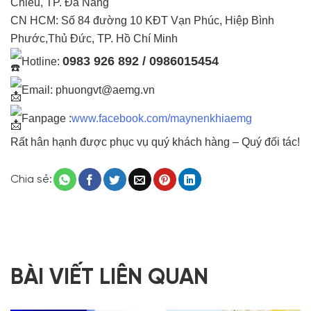
Chiểu, TP. Đà Nẵng
CN HCM: Số 84 đường 10 KĐT Vạn Phúc, Hiệp Bình
Phước,Thủ Đức, TP. Hồ Chí Minh
0983 926 892 / 0986015454
Hotline:
Email: phuongvt@aemg.vn
Fanpage :
www.facebook.com/maynenkhiaemg
Rất hân hạnh được phục vụ quý khách hàng – Quý đối tác!
Chia sẻ:
BÀI VIẾT LIÊN QUAN