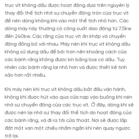
trục vít không dầu được hoạt động dựa trên nguyên lý
thay đổi thể tích nhờ sự chuyển động tròn của trục vít
để nén dòng không khí vào một thể tích nhỏ hơn. Các
dòng máy này thường có công suất dao động từ 7.5kw
đến 240kw. Các răng của trục vít ăn khớp và chuyển
động đồng bộ với nhau. Máy nén khí trục vít không dầu
không sử dụng dầu để bôi trơn nên khoảng cách của
các bánh răng không được kín bằng loại có dầu. Tuy
nhiên các bánh răng lại nhỏ hơn và được thiết kế tinh
xảo hơn rất nhiều.
Khi máy nén khí trục vít không dầu bắt đầu vận hành,
không khí được hút vào qua cửa nạp vào buồng khí nén
nhờ sự chuyển động của các trục vít. Ở đây, dòng khí sẽ
được nén lại nhờ sự thay đổi thể tích do hoạt động của
các bánh răng, và đi ra tới cửa thoát. Nơi sẽ được lắp
đặt một van một chiều nhằm ngăn khí nén quay ngược
trở lại.