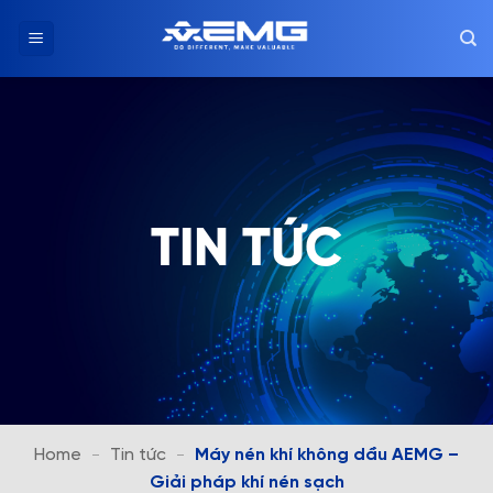
Chuyển
đến
nội
dung
TIN TỨC
Home
-
Tin tức
-
Máy nén khí không dầu AEMG –
Giải pháp khí nén sạch