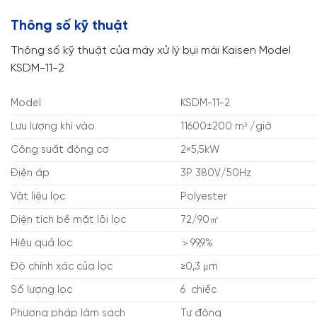
Thông số kỹ thuật
Thông số kỹ thuật của máy xử lý bụi mài Kaisen Model
KSDM-11-2
Model
KSDM-11-2
Lưu lượng khí vào
11600±200 m³ /giờ
Công suất động cơ
2×5,5kW​
Điện áp
3P 380V/50Hz
Vật liệu lọc
Polyester
Diện tích bề mặt lõi lọc
72/90㎡​
Hiệu quả lọc
＞99,9%
Độ chính xác của lọc
≥0,3 μm
Số lượng lọc
6 chiếc
Phương pháp làm sạch
Tự động