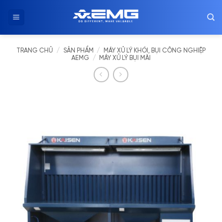
Chuyển
đến
nội
dung
TRANG CHỦ
/
SẢN PHẨM
/
MÁY XỬ LÝ KHÓI, BỤI CÔNG NGHIỆP
AEMG
/
MÁY XỬ LÝ BỤI MÀI