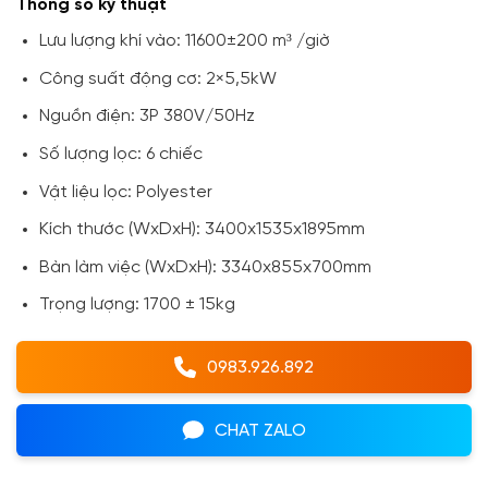
Thông số kỹ thuật
Lưu lượng khí vào: 11600±200 m³ /giờ
Công suất động cơ: 2×5,5kW
Nguồn điện: 3P 380V/50Hz
Số lượng lọc: 6 chiếc
Vật liệu lọc: Polyester
Kích thước (WxDxH): 3400x1535x1895mm
Bàn làm việc (WxDxH): 3340x855x700mm
Trọng lượng: 1700 ± 15kg
0983.926.892
CHAT ZALO