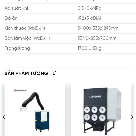
Áp suất khí
0,5~0,6MPa
Độ ồn
≤72±5 dB(A)
Kích thước (WxDxH)
3400x1535x1895mm
Bàn làm việc (WxDxH)
3340x855x700mm
Trọng lượng
1700 ± 15kg
SẢN PHẨM TƯƠNG TỰ