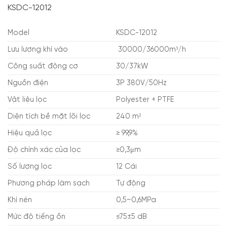
KSDC-12012
Model
KSDC-12012
Lưu lượng khí vào
30000/36000m³/h
Công suất động cơ
30/37kW
Nguồn điện
3P 380V/50Hz
Vật liệu lọc
Polyester + PTFE
Diện tích bề mặt lõi lọc
240 m²
Hiệu quả lọc
≥ 99,9%
Độ chính xác của lọc
≥0,3μm
Số lượng lọc
12 Cái
Phương pháp làm sạch
Tự động
Khí nén
0,5~0,6MPa
Mức độ tiếng ồn
≤75±5 dB