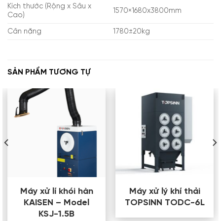
Kích thước (Rộng x Sâu x
1570×1680x3800mm
Cao)
Cân nặng
1780±20kg
SẢN PHẨM TƯƠNG TỰ
Máy xử lí khói hàn
Máy xử lý khí thải
KAISEN – Model
TOPSINN TODC-6L
KSJ-1.5B