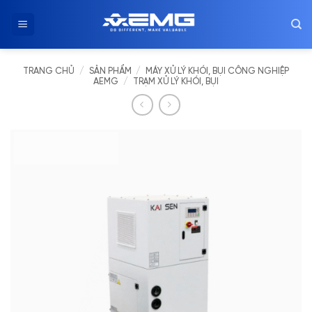
Chuyển
đến
nội
dung
TRANG CHỦ
/
SẢN PHẨM
/
MÁY XỬ LÝ KHÓI, BỤI CÔNG NGHIỆP
AEMG
/
TRẠM XỬ LÝ KHÓI, BỤI