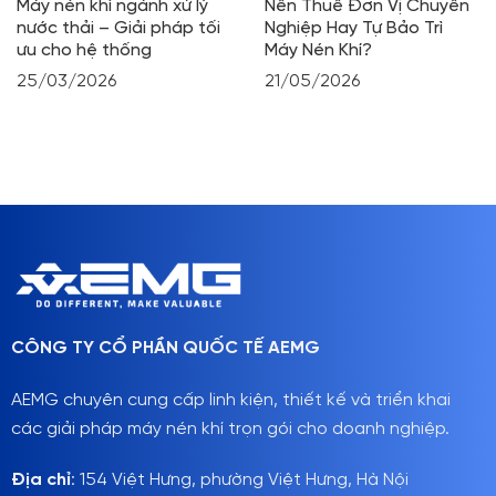
Máy nén khí ngành xử lý
Nên Thuê Đơn Vị Chuyên
nước thải – Giải pháp tối
Nghiệp Hay Tự Bảo Trì
ưu cho hệ thống
Máy Nén Khí?
25/03/2026
21/05/2026
CÔNG TY CỔ PHẦN QUỐC TẾ AEMG
AEMG chuyên cung cấp linh kiện, thiết kế và triển khai
các giải pháp máy nén khí trọn gói cho doanh nghiệp.
Địa chỉ
: 154 Việt Hưng, phường Việt Hưng, Hà Nội