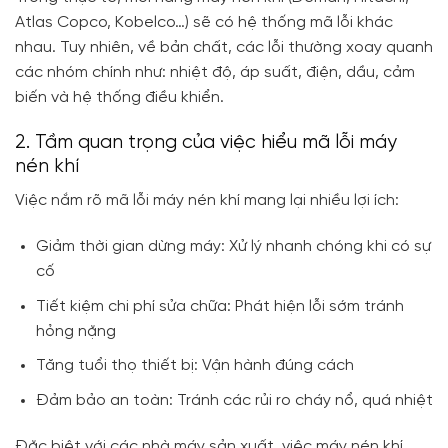
Atlas Copco, Kobelco…) sẽ có hệ thống mã lỗi khác
nhau. Tuy nhiên, về bản chất, các lỗi thường xoay quanh
các nhóm chính như: nhiệt độ, áp suất, điện, dầu, cảm
biến và hệ thống điều khiển.
2. Tầm quan trọng của việc hiểu mã lỗi máy
nén khí
Việc nắm rõ mã lỗi máy nén khí mang lại nhiều lợi ích:
Giảm thời gian dừng máy: Xử lý nhanh chóng khi có sự
cố
Tiết kiệm chi phí sửa chữa: Phát hiện lỗi sớm tránh
hỏng nặng
Tăng tuổi thọ thiết bị: Vận hành đúng cách
Đảm bảo an toàn: Tránh các rủi ro cháy nổ, quá nhiệt
Đặc biệt với các nhà máy sản xuất, việc máy nén khí