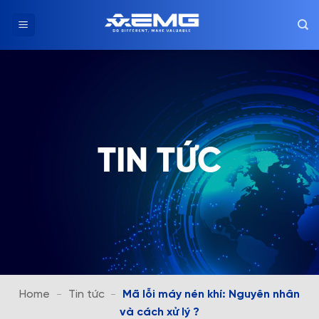
Chuyển
đến
nội
dung
TIN TỨC
Home
-
Tin tức
-
Mã lỗi máy nén khí: Nguyên nhân
và cách xử lý ?