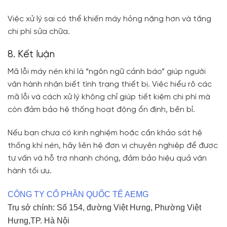
Việc xử lý sai có thể khiến máy hỏng nặng hơn và tăng
chi phí sửa chữa.
8. Kết luận
Mã lỗi máy nén khí là “ngôn ngữ cảnh báo” giúp người
vận hành nhận biết tình trạng thiết bị. Việc hiểu rõ các
mã lỗi và cách xử lý không chỉ giúp tiết kiệm chi phí mà
còn đảm bảo hệ thống hoạt động ổn định, bền bỉ.
Nếu bạn chưa có kinh nghiệm hoặc cần khảo sát hệ
thống khí nén, hãy liên hệ đơn vị chuyên nghiệp để được
tư vấn và hỗ trợ nhanh chóng, đảm bảo hiệu quả vận
hành tối ưu.
CÔNG TY CỔ PHẦN QUỐC TẾ AEMG
Trụ sở chính: Số 154, đường Việt Hưng, Phường Việt
Hưng,TP. Hà Nội