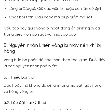
Con lăn/bi: Giúp giảm ma sát khi quay
Lồng bi (Cage): Giữ các viên bi hoặc con lăn cố định
Chất bôi trơn: Dầu hoặc mỡ giúp giảm ma sát
Cấu tạo này giúp vòng bi hoạt động ổn định ngay cả
trong điều kiện áp suất và nhiệt độ cao.
5. Nguyên nhân khiến vòng bi máy nén khí bị
hỏng
Vòng bi là bộ phận dễ hao mòn theo thời gian. Dưới đây
là các nguyên nhân phổ biến:
5.1. Thiếu bôi trơn
Dầu hoặc mỡ không đủ sẽ làm tăng ma sát, gây nóng
và hỏng vòng bi.
5.2. Lắp đặt sai kỹ thuật