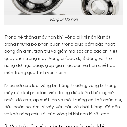
Vòng bi khí nén
Trong hệ thống máy nén khí, vòng bi khí nén là một
trong những bộ phận quan trọng giúp đảm bảo hoạt
động ổn định, trơn tru và giảm ma sát cho các chi tiết
quay bên trong máy. Vòng bi (bạc đạn) đóng vai trò
nâng đỡ trục quay, giúp giảm lực cản và hạn chế hao
mòn trong quá trình vận hành.
Khác với các loại vòng bi thông thường, vòng bi trong
máy nén khí phải làm việc trong điều kiện khắc nghiệt:
nhiệt độ cao, áp suất lớn và môi trường có thể chứa bụi,
dầu hoặc hơi ẩm. Vì vậy, yêu cầu về chất lượng, độ bền
và khả năng chịu tải của vòng bi khí nén là rất cao.
2. Vai trò của vòng bi trong máy nén khí