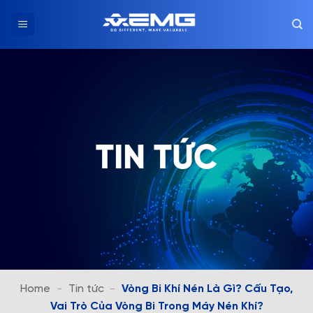
Chuyển
đến
nội
dung
TIN TỨC
Home
-
Tin tức
-
Vòng Bi Khí Nén Là Gì? Cấu Tạo,
Vai Trò Của Vòng Bi Trong Máy Nén Khí?