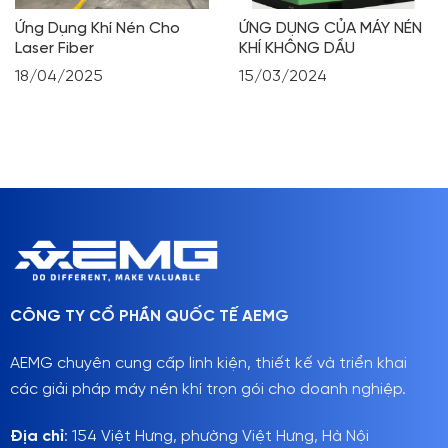
Ứng Dụng Khí Nén Cho
ỨNG DỤNG CỦA MÁY NÉN
Laser Fiber
KHÍ KHÔNG DẦU
18/04/2025
15/03/2024
CÔNG TY CỔ PHẦN QUỐC TẾ AEMG
AEMG chuyên cung cấp linh kiện, thiết kế và triển khai
các giải pháp máy nén khí trọn gói cho doanh nghiệp.
Địa chỉ
: 154 Việt Hưng, phường Việt Hưng, Hà Nội