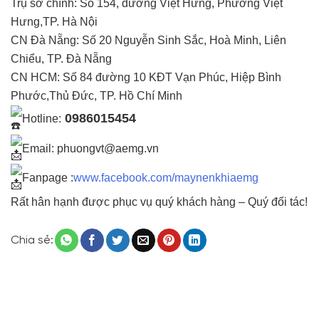
Trụ sở chính: Số 154, đường Việt Hưng, Phường Việt
Hưng,TP. Hà Nội
CN Đà Nẵng: Số 20 Nguyễn Sinh Sắc, Hoà Minh, Liên
Chiểu, TP. Đà Nẵng
CN HCM: Số 84 đường 10 KĐT Vạn Phúc, Hiệp Bình
Phước,Thủ Đức, TP. Hồ Chí Minh
0986015454
Hotline:
Email: phuongvt@aemg.vn
Fanpage :
www.facebook.com/maynenkhiaemg
Rất hân hạnh được phục vụ quý khách hàng – Quý đối tác!
Chia sẻ: