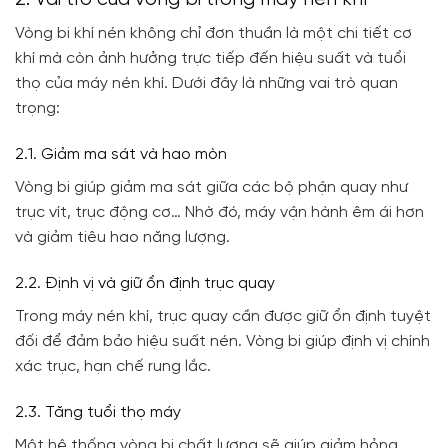
Vòng bi khí nén không chỉ đơn thuần là một chi tiết cơ
khí mà còn ảnh hưởng trực tiếp đến hiệu suất và tuổi
thọ của máy nén khí. Dưới đây là những vai trò quan
trọng:
2.1. Giảm ma sát và hao mòn
Vòng bi giúp giảm ma sát giữa các bộ phận quay như
trục vít, trục động cơ… Nhờ đó, máy vận hành êm ái hơn
và giảm tiêu hao năng lượng.
2.2. Định vị và giữ ổn định trục quay
Trong máy nén khí, trục quay cần được giữ ổn định tuyệt
đối để đảm bảo hiệu suất nén. Vòng bi giúp định vị chính
xác trục, hạn chế rung lắc.
2.3. Tăng tuổi thọ máy
Một hệ thống vòng bi chất lượng sẽ giúp giảm hỏng